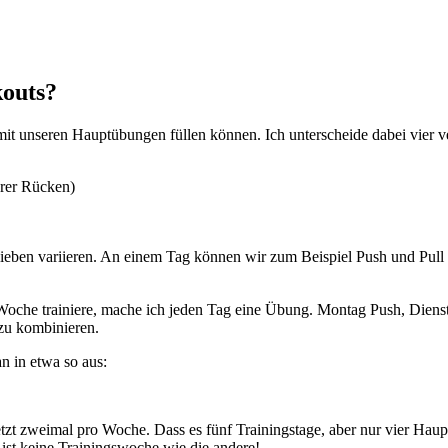
kouts?
an mit unseren Hauptübungen füllen können. Ich unterscheide dabei vier
erer Rücken)
elieben variieren. An einem Tag können wir zum Beispiel Push und Pu
 Woche trainiere, mache ich jeden Tag eine Übung. Montag Push, Dienst
 zu kombinieren.
n in etwa so aus:
etzt zweimal pro Woche. Dass es fünf Trainingstage, aber nur vier Hau
st keine Trainingswoche wie die andere!