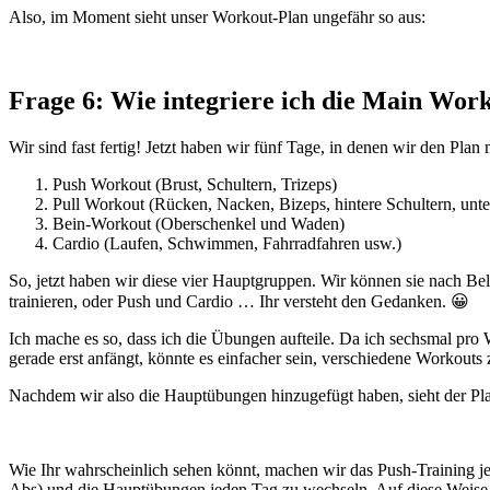
Also, im Moment sieht unser Workout-Plan ungefähr so aus:
Frage 6: Wie integriere ich die Main Wor
Wir sind fast fertig! Jetzt haben wir fünf Tage, in denen wir den Pl
Push Workout (Brust, Schultern, Trizeps)
Pull Workout (Rücken, Nacken, Bizeps, hintere Schultern, unt
Bein-Workout (Oberschenkel und Waden)
Cardio (Laufen, Schwimmen, Fahrradfahren usw.)
So, jetzt haben wir diese vier Hauptgruppen. Wir können sie nach B
trainieren, oder Push und Cardio … Ihr versteht den Gedanken. 😀
Ich mache es so, dass ich die Übungen aufteile. Da ich sechsmal pro
gerade erst anfängt, könnte es einfacher sein, verschiedene Workouts
Nachdem wir also die Hauptübungen hinzugefügt haben, sieht der Pla
Wie Ihr wahrscheinlich sehen könnt, machen wir das Push-Training j
Abs) und die Hauptübungen jeden Tag zu wechseln. Auf diese Weise i