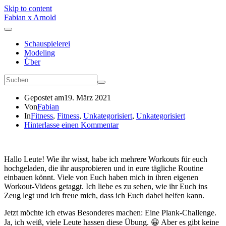
Skip to content
Fabian x Arnold
Schauspielerei
Modeling
Über
Gepostet am
19. März 2021
Von
Fabian
In
Fitness
,
Fitness
,
Unkategorisiert
,
Unkategorisiert
Hinterlasse einen Kommentar
Hallo Leute! Wie ihr wisst, habe ich mehrere Workouts für euch
hochgeladen, die ihr ausprobieren und in eure tägliche Routine
einbauen könnt. Viele von Euch haben mich in ihren eigenen
Workout-Videos getaggt. Ich liebe es zu sehen, wie ihr Euch ins
Zeug legt und ich freue mich, dass ich Euch dabei helfen kann.
Jetzt möchte ich etwas Besonderes machen: Eine Plank-Challenge.
Ja, ich weiß, viele Leute hassen diese Übung. 😀 Aber es gibt keine