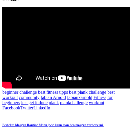
beginner challenge
best fitness tipps
best plank challenge
best
workout
community
fabian Arnold
fabianxarnold
Fitness
for
beginners
lets get it done
plank
plankchallenge
workout
Facebook
Twitter
LinkedIn
Perfekte Morgen Routine Mann | wie kann man den morgen verbessern?