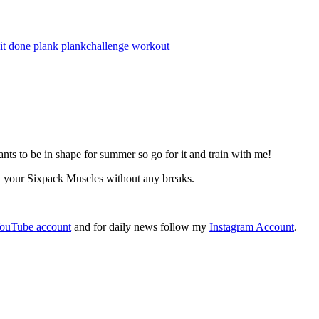
 it done
plank
plankchallenge
workout
 be in shape for summer so go for it and train with me!
n your Sixpack Muscles without any breaks.
ouTube account
and for daily news follow my
Instagram Account
.