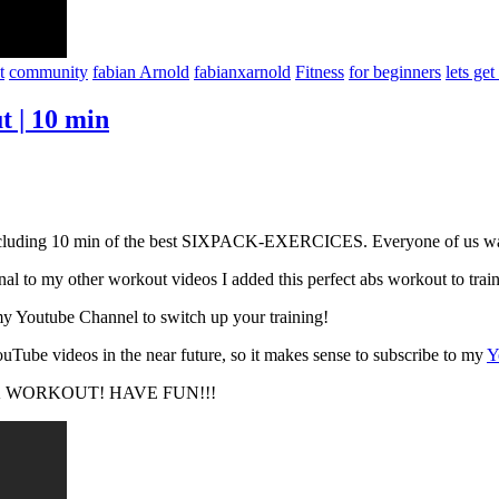
t
community
fabian Arnold
fabianxarnold
Fitness
for beginners
lets get
 | 10 min
ng 10 min of the best SIXPACK-EXERCICES. Everyone of us wants to
l to my other workout videos I added this perfect abs workout to trai
y Youtube Channel to switch up your training!
ouTube videos in the near future, so it makes sense to subscribe to my
Y
IXPACK WORKOUT! HAVE FUN!!!