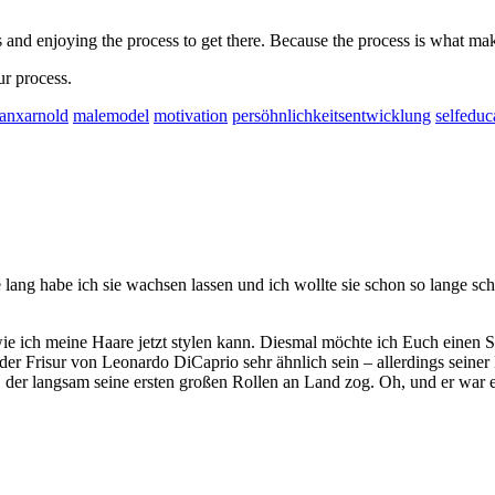
 and enjoying the process to get there. Because the process is what make
ur process.
ianxarnold
malemodel
motivation
persöhnlichkeitsentwicklung
selfeduc
ang habe ich sie wachsen lassen und ich wollte sie schon so lange schne
ie ich meine Haare jetzt stylen kann. Diesmal möchte ich Euch einen St
r Frisur von Leonardo DiCaprio sehr ähnlich sein – allerdings seiner 
ger, der langsam seine ersten großen Rollen an Land zog. Oh, und er war 