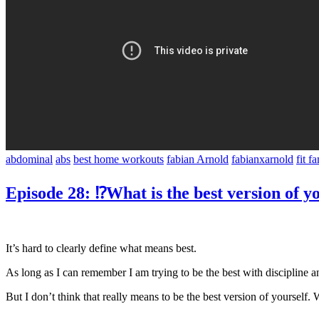
abdominal
abs
best home workouts
fabian Arnold
fabianxarnold
fit f
Episode 28: ⁉️What is the best version of yo
It’s hard to clearly define what means best.
As long as I can remember I am trying to be the best with discipline a
But I don’t think that really means to be the best version of yourself.