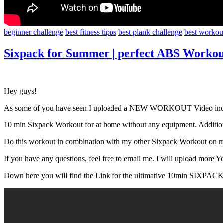
beginner challenge
best fitness tipps
best plank challenge
best workou
Sixpack for Summer | perfect ABS Workout
Hey guys!
As some of you have seen I uploaded a NEW WORKOUT Video includi
10 min Sixpack Workout for at home without any equipment. Additiona
Do this workout in combination with my other Sixpack Workout on m
If you have any questions, feel free to email me. I will upload more Y
Down here you will find the Link for the ultimative 10min S