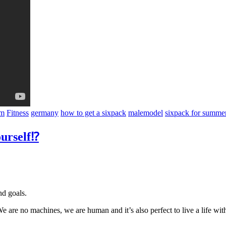
am
Fitness
germany
how to get a sixpack
malemodel
sixpack for summe
urself⁉️
nd goals.
 We are no machines, we are human and it’s also perfect to live a life wi