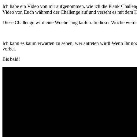
Ich habe ein Video von mir aufgenommen, wie ich die Plank-Challen
Video von Euch während der Challenge auf und verseht es mit dem Ha
Diese Challenge wird eine Woche lang laufen. In dieser Woche werde
Ich kann es kaum erwarten zu sehen, wer antreten wird! Wenn Ihr n
vorbei.
Bis bald!