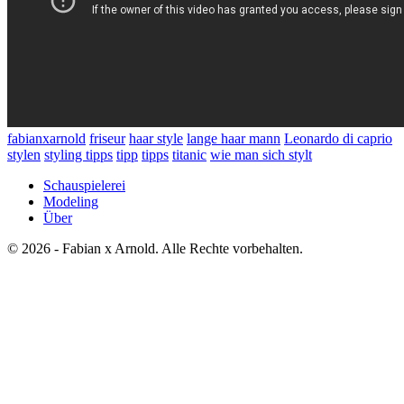
fabianxarnold
friseur
haar style
lange haar mann
Leonardo di caprio
stylen
styling tipps
tipp
tipps
titanic
wie man sich stylt
Schauspielerei
Modeling
Über
© 2026 - Fabian x Arnold. Alle Rechte vorbehalten.