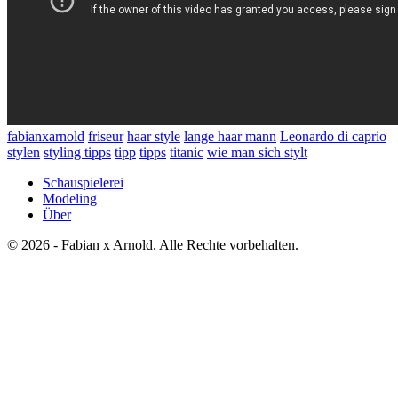
fabianxarnold
friseur
haar style
lange haar mann
Leonardo di caprio
stylen
styling tipps
tipp
tipps
titanic
wie man sich stylt
Schauspielerei
Modeling
Über
© 2026 - Fabian x Arnold. Alle Rechte vorbehalten.