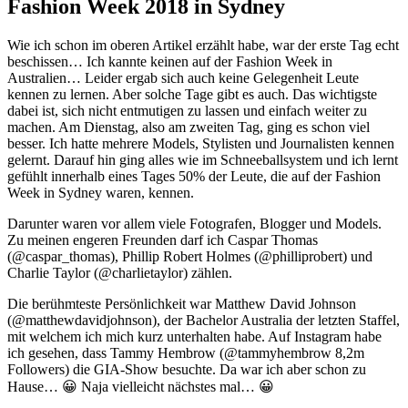
Fashion Week 2018 in Sydney
Wie ich schon im oberen Artikel erzählt habe, war der erste Tag echt
beschissen… Ich kannte keinen auf der Fashion Week in
Australien… Leider ergab sich auch keine Gelegenheit Leute
kennen zu lernen. Aber solche Tage gibt es auch. Das wichtigste
dabei ist, sich nicht entmutigen zu lassen und einfach weiter zu
machen. Am Dienstag, also am zweiten Tag, ging es schon viel
besser. Ich hatte mehrere Models, Stylisten und Journalisten kennen
gelernt. Darauf hin ging alles wie im Schneeballsystem und ich lernt
gefühlt innerhalb eines Tages 50% der Leute, die auf der Fashion
Week in Sydney waren, kennen.
Darunter waren vor allem viele Fotografen, Blogger und Models.
Zu meinen engeren Freunden darf ich Caspar Thomas
(@caspar_thomas), Phillip Robert Holmes (@philliprobert) und
Charlie Taylor (@charlietaylor) zählen.
Die berühmteste Persönlichkeit war Matthew David Johnson
(@matthewdavidjohnson), der Bachelor Australia der letzten Staffel,
mit welchem ich mich kurz unterhalten habe. Auf Instagram habe
ich gesehen, dass Tammy Hembrow (@tammyhembrow 8,2m
Followers) die GIA-Show besuchte. Da war ich aber schon zu
Hause… 😀 Naja vielleicht nächstes mal… 😀