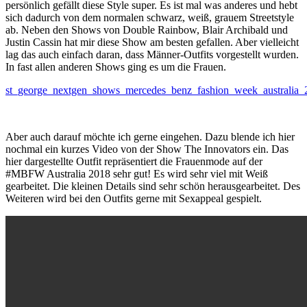
persönlich gefällt diese Style super. Es ist mal was anderes und hebt
sich dadurch von dem normalen schwarz, weiß, grauem Streetstyle
ab. Neben den Shows von Double Rainbow, Blair Archibald und
Justin Cassin hat mir diese Show am besten gefallen. Aber vielleicht
lag das auch einfach daran, dass Männer-Outfits vorgestellt wurden.
In fast allen anderen Shows ging es um die Frauen.
st_george_nextgen_shows_mercedes_benz_fashion_week_australia_20
Aber auch darauf möchte ich gerne eingehen. Dazu blende ich hier
nochmal ein kurzes Video von der Show The Innovators ein. Das
hier dargestellte Outfit repräsentiert die Frauenmode auf der
#MBFW Australia 2018 sehr gut! Es wird sehr viel mit Weiß
gearbeitet. Die kleinen Details sind sehr schön herausgearbeitet. Des
Weiteren wird bei den Outfits gerne mit Sexappeal gespielt.