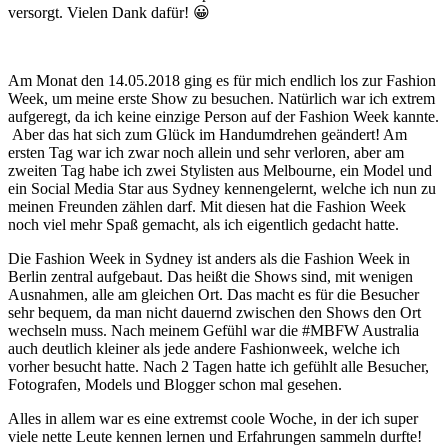
versorgt. Vielen Dank dafür! 😀
Am Monat den 14.05.2018 ging es für mich endlich los zur Fashion
Week, um meine erste Show zu besuchen. Natürlich war ich extrem
aufgeregt, da ich keine einzige Person auf der Fashion Week kannte.
Aber das hat sich zum Glück im Handumdrehen geändert! Am
ersten Tag war ich zwar noch allein und sehr verloren, aber am
zweiten Tag habe ich zwei Stylisten aus Melbourne, ein Model und
ein Social Media Star aus Sydney kennengelernt, welche ich nun zu
meinen Freunden zählen darf. Mit diesen hat die Fashion Week
noch viel mehr Spaß gemacht, als ich eigentlich gedacht hatte.
Die Fashion Week in Sydney ist anders als die Fashion Week in
Berlin zentral aufgebaut. Das heißt die Shows sind, mit wenigen
Ausnahmen, alle am gleichen Ort. Das macht es für die Besucher
sehr bequem, da man nicht dauernd zwischen den Shows den Ort
wechseln muss. Nach meinem Gefühl war die #MBFW Australia
auch deutlich kleiner als jede andere Fashionweek, welche ich
vorher besucht hatte. Nach 2 Tagen hatte ich gefühlt alle Besucher,
Fotografen, Models und Blogger schon mal gesehen.
Alles in allem war es eine extremst coole Woche, in der ich super
viele nette Leute kennen lernen und Erfahrungen sammeln durfte!