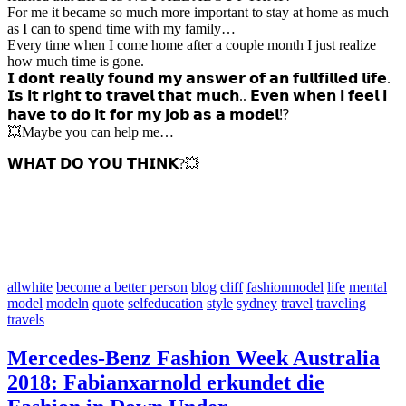
For me it became so much more important to stay at home as much
as I can to spend time with my family…
Every time when I come home after a couple month I just realize
how much time is gone.
𝗜 𝗱𝗼𝗻𝘁 𝗿𝗲𝗮𝗹𝗹𝘆 𝗳𝗼𝘂𝗻𝗱 𝗺𝘆 𝗮𝗻𝘀𝘄𝗲𝗿 𝗼𝗳 𝗮𝗻 𝗳𝘂𝗹𝗹𝗳𝗶𝗹𝗹𝗲𝗱 𝗹𝗶𝗳𝗲.
𝗜𝘀 𝗶𝘁 𝗿𝗶𝗴𝗵𝘁 𝘁𝗼 𝘁𝗿𝗮𝘃𝗲𝗹 𝘁𝗵𝗮𝘁 𝗺𝘂𝗰𝗵.. 𝗘𝘃𝗲𝗻 𝘄𝗵𝗲𝗻 𝗶 𝗳𝗲𝗲𝗹 𝗶
𝗵𝗮𝘃𝗲 𝘁𝗼 𝗱𝗼 𝗶𝘁 𝗳𝗼𝗿 𝗺𝘆 𝗷𝗼𝗯 𝗮𝘀 𝗮 𝗺𝗼𝗱𝗲𝗹⁉️
💥Maybe you can help me…
𝗪𝗛𝗔𝗧 𝗗𝗢 𝗬𝗢𝗨 𝗧𝗛𝗜𝗡𝗞?💥
allwhite
become a better person
blog
cliff
fashionmodel
life
mental
model
modeln
quote
selfeducation
style
sydney
travel
traveling
travels
Mercedes-Benz Fashion Week Australia
2018: Fabianxarnold erkundet die