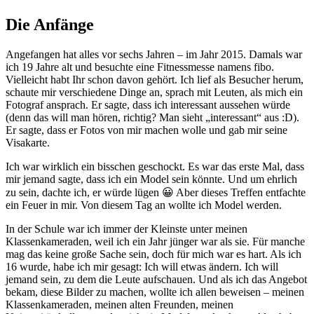
Die Anfänge
Angefangen hat alles vor sechs Jahren – im Jahr 2015. Damals war
ich 19 Jahre alt und besuchte eine Fitnessmesse namens fibo.
Vielleicht habt Ihr schon davon gehört. Ich lief als Besucher herum,
schaute mir verschiedene Dinge an, sprach mit Leuten, als mich ein
Fotograf ansprach. Er sagte, dass ich interessant aussehen würde
(denn das will man hören, richtig? Man sieht „interessant“ aus :D).
Er sagte, dass er Fotos von mir machen wolle und gab mir seine
Visakarte.
Ich war wirklich ein bisschen geschockt. Es war das erste Mal, dass
mir jemand sagte, dass ich ein Model sein könnte. Und um ehrlich
zu sein, dachte ich, er würde lügen 😀 Aber dieses Treffen entfachte
ein Feuer in mir. Von diesem Tag an wollte ich Model werden.
In der Schule war ich immer der Kleinste unter meinen
Klassenkameraden, weil ich ein Jahr jünger war als sie. Für manche
mag das keine große Sache sein, doch für mich war es hart. Als ich
16 wurde, habe ich mir gesagt: Ich will etwas ändern. Ich will
jemand sein, zu dem die Leute aufschauen. Und als ich das Angebot
bekam, diese Bilder zu machen, wollte ich allen beweisen – meinen
Klassenkameraden, meinen alten Freunden, meinen