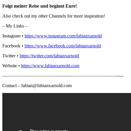
Folgt meiner Reise und beginnt Eure!
Also check out my other Channels for more inspiration!
– My Links –
Instagram •
https://www.instagram.com/fabianxarnold
​
Facebook •
https://www.facebook.com/fabianxarnold
Twitter •
https://twitter.com/fabianxarnold
Website •
https://www.fabianxarnold.com
—————————————-­­­­­­­———————————-­-­-­-­-
Contact – fabian@fabianxarnold.com