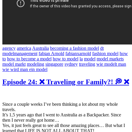
agency
america
Australia
becoming a fashion model
dt
modelmanagement
fabian Arnold
fabianxarnold
fashion model
how
to
how to become a model
how to model
la
model
model markets
model markt
modeling
singapore
sydney
traveling
wie modelt man
wie wird man ein model
Episode 24: ❌ Traveling or Family?! 💭 ❌
Since a couple weeks I’ve been thinking a lot about my whole
travels.
It’s 1,5 years ago that I went to Australia as a Backpacker. Since
then I never really got home…
Yes, it just feels great to see all those amazing places… But what I
learned that LIFE IS NOT ALL ABOUT THAT!