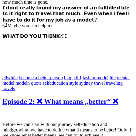
how much time is gone.
𝗜 𝗱𝗼𝗻𝘁 𝗿𝗲𝗮𝗹𝗹𝘆 𝗳𝗼𝘂𝗻𝗱 𝗺𝘆 𝗮𝗻𝘀𝘄𝗲𝗿 𝗼𝗳 𝗮𝗻 𝗳𝘂𝗹𝗹𝗳𝗶𝗹𝗹𝗲𝗱 𝗹𝗶𝗳𝗲.
𝗜𝘀 𝗶𝘁 𝗿𝗶𝗴𝗵𝘁 𝘁𝗼 𝘁𝗿𝗮𝘃𝗲𝗹 𝘁𝗵𝗮𝘁 𝗺𝘂𝗰𝗵.. 𝗘𝘃𝗲𝗻 𝘄𝗵𝗲𝗻 𝗶 𝗳𝗲𝗲𝗹 𝗶
𝗵𝗮𝘃𝗲 𝘁𝗼 𝗱𝗼 𝗶𝘁 𝗳𝗼𝗿 𝗺𝘆 𝗷𝗼𝗯 𝗮𝘀 𝗮 𝗺𝗼𝗱𝗲𝗹⁉️
💥Maybe you can help me…
𝗪𝗛𝗔𝗧 𝗗𝗢 𝗬𝗢𝗨 𝗧𝗛𝗜𝗡𝗞?💥
allwhite
become a better person
blog
cliff
fashionmodel
life
mental
model
modeln
quote
selfeducation
style
sydney
travel
traveling
travels
Episode 2: ❌ What means „better“ ❌
Before we can start with our journey selfeducation and
mindgrowing, we have to define what it means to be better! Only if
we know what better means, we can try to achieve it.