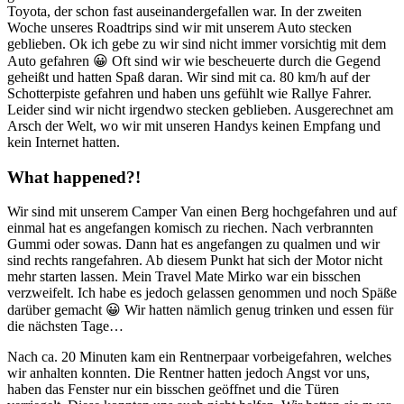
Toyota, der schon fast auseinandergefallen war. In der zweiten
Woche unseres Roadtrips sind wir mit unserem Auto stecken
geblieben. Ok ich gebe zu wir sind nicht immer vorsichtig mit dem
Auto gefahren 😀 Oft sind wir wie bescheuerte durch die Gegend
geheißt und hatten Spaß daran. Wir sind mit ca. 80 km/h auf der
Schotterpiste gefahren und haben uns gefühlt wie Rallye Fahrer.
Leider sind wir nicht irgendwo stecken geblieben. Ausgerechnet am
Arsch der Welt, wo wir mit unseren Handys keinen Empfang und
kein Internet hatten.
What happened?!
Wir sind mit unserem Camper Van einen Berg hochgefahren und auf
einmal hat es angefangen komisch zu riechen. Nach verbrannten
Gummi oder sowas. Dann hat es angefangen zu qualmen und wir
sind rechts rangefahren. Ab diesem Punkt hat sich der Motor nicht
mehr starten lassen. Mein Travel Mate Mirko war ein bisschen
verzweifelt. Ich habe es jedoch gelassen genommen und noch Späße
darüber gemacht 😀 Wir hatten nämlich genug trinken und essen für
die nächsten Tage…
Nach ca. 20 Minuten kam ein Rentnerpaar vorbeigefahren, welches
wir anhalten konnten. Die Rentner hatten jedoch Angst vor uns,
haben das Fenster nur ein bisschen geöffnet und die Türen