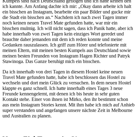
Kumpels sind nach Deutschland geflogen und ich hatte keinen den
ich kannte. Am Anfang dachte ich mir: „Okay dann arbeite ich halt
ein bisschen an Instagram, bearbeite ein paar Bilder und gucke mir
die Stadt ein bisschen an.“ Nachdem ich nach zwei Tagen immer
noch keinen neuen Travel Mate gefunden hatte, war mir ein
bisschen mulmig. Ich will nicht sagen, dass ich Panik hatte, aber ich
habe innerhalb von zwei Tagen kein einziges Wort geredet und
brauchte daher jemanden mit dem ich reden konnte und meine
Gedanken rauszulassen. Ich griff zum Hörer und telefonierte mit
meinen Eltern, mit meinen besten Kumpels aus Deutschland sowie
meinen besten Freunden von Instagram Hagen Richter und Patryk
Stawinoga. Das Ganze beruhigt mich ein bisschen.
Da ich innerhalb von drei Tagen in diesem Hostel keine neuen
Travel Mate gefunden hatte, habe ich beschlossen das Hostel zu
wechseln und dort mein Glück zu versuchen. In dem neuen Hostel
klappte es ganz schnell. Ich hatte innerhalb eines Tages 3 neue
Freunde kennengelernt, mit denen ich bis heute in sehr guten
Kontakt stehe. Einer von ihnen ist Mirko, den ihr bestimmt schon
aus mein Instagram Stories kennt. Mit ihm habe ich mich auf Anhieb
super verstanden und angefangen unsere nächste Zeit in Melbourne
und Australien zu planen.