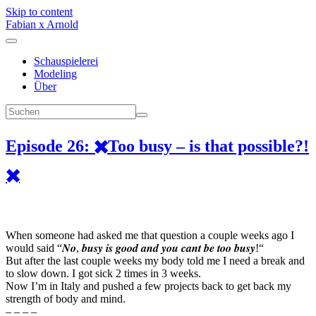
Skip to content
Fabian x Arnold
Schauspielerei
Modeling
Über
Episode 26: ✖️Too busy – is that possible?!
✖️
When someone had asked me that question a couple weeks ago I
would said “𝑵𝒐, 𝒃𝒖𝒔𝒚 𝒊𝒔 𝒈𝒐𝒐𝒅 𝒂𝒏𝒅 𝒚𝒐𝒖 𝒄𝒂𝒏𝒕 𝒃𝒆 𝒕𝒐𝒐 𝒃𝒖𝒔𝒚!“
But after the last couple weeks my body told me I need a break and
to slow down. I got sick 2 times in 3 weeks.
Now I’m in Italy and pushed a few projects back to get back my
strength of body and mind.
– – – –