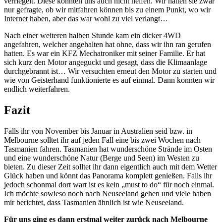
verriegelt. Diese konnten uns auch nicht helfen. Wir hatten sie zwar
nur gefragte, ob wir mitfahren können bis zu einem Punkt, wo wir
Internet haben, aber das war wohl zu viel verlangt…
Nach einer weiteren halben Stunde kam ein dicker 4WD
angefahren, welcher angehalten hat ohne, dass wir ihn ran gerufen
hatten. Es war ein KFZ Mechatroniker mit seiner Familie. Er hat
sich kurz den Motor angeguckt und gesagt, dass die Klimaanlage
durchgebrannt ist… Wir versuchten erneut den Motor zu starten und
wie von Geisterhand funktionierte es auf einmal. Dann konnten wir
endlich weiterfahren.
Fazit
Falls ihr von November bis Januar in Australien seid bzw. in
Melbourne solltet ihr auf jeden Fall eine bis zwei Wochen nach
Tasmanien fahren. Tasmanien hat wunderschöne Strände im Osten
und eine wunderschöne Natur (Berge und Seen) im Westen zu
bieten. Zu dieser Zeit solltet ihr dann eigentlich auch mit dem Wetter
Glück haben und könnt das Panorama komplett genießen. Falls ihr
jedoch schonmal dort wart ist es kein „must to do“ für noch einmal.
Ich möchte sowieso noch nach Neuseeland gehen und viele haben
mir berichtet, dass Tasmanien ähnlich ist wie Neuseeland.
Für uns ging es dann erstmal weiter zurück nach Melbourne