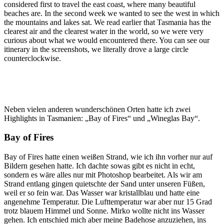
considered first to travel the east coast, where many beautiful
beaches are. In the second week we wanted to see the west in which
the mountains and lakes sat. We read earlier that Tasmania has the
clearest air and the clearest water in the world, so we were very
curious about what we would encountered there. You can see our
itinerary in the screenshots, we literally drove a large circle
counterclockwise.
Neben vielen anderen wunderschönen Orten hatte ich zwei
Highlights in Tasmanien: „Bay of Fires“ und „Wineglas Bay“.
Bay of Fires
Bay of Fires hatte einen weißen Strand, wie ich ihn vorher nur auf
Bildern gesehen hatte. Ich dachte sowas gibt es nicht in echt,
sondern es wäre alles nur mit Photoshop bearbeitet. Als wir am
Strand entlang gingen quietschte der Sand unter unseren Füßen,
weil er so fein war. Das Wasser war kristallblau und hatte eine
angenehme Temperatur. Die Lufttemperatur war aber nur 15 Grad
trotz blauem Himmel und Sonne. Mirko wollte nicht ins Wasser
gehen. Ich entschied mich aber meine Badehose anzuziehen, ins