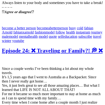
Always listen to your body and sometimes you have to take a break!
– – – –
⁉️𝑨𝒈𝒓𝒆𝒆 𝒐𝒓 𝒅𝒊𝒔𝒂𝒈𝒓𝒆𝒆⁉️
become a better person
becomeabetterperson
busy
cold
fabian
Arnold
fabianxarnold
fashionmodel
follow
health
instagram
journey
malemodel
mentalhealth
model
quote
selfeducation
subscribe
travel
winter
youtube
Episode 24: ❌ Traveling or Family?! 💭 ❌
Since a couple weeks I’ve been thinking a lot about my whole
travels.
It’s 1,5 years ago that I went to Australia as a Backpacker. Since
then I never really got home…
Yes, it just feels great to see all those amazing places… But what I
learned that LIFE IS NOT ALL ABOUT THAT!
For me it became so much more important to stay at home as much
as I can to spend time with my family…
Every time when I come home after a couple month I just realize