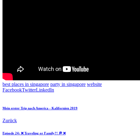
best places in singapore
party in singapore
website
Facebook
Twitter
LinkedIn
Mein erster Trip nach America - Kalifornien 2019
Zurück
Episode 24: ❌ Traveling or Family?! 💭 ❌