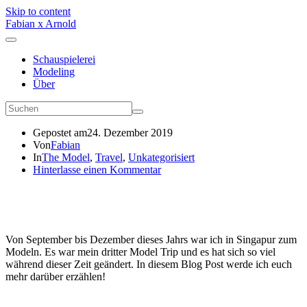
Skip to content
Fabian x Arnold
Schauspielerei
Modeling
Über
Gepostet am
24. Dezember 2019
Von
Fabian
In
The Model
,
Travel
,
Unkategorisiert
Hinterlasse einen Kommentar
Von September bis Dezember dieses Jahrs war ich in Singapur zum
Modeln. Es war mein dritter Model Trip und es hat sich so viel
während dieser Zeit geändert. In diesem Blog Post werde ich euch
mehr darüber erzählen!